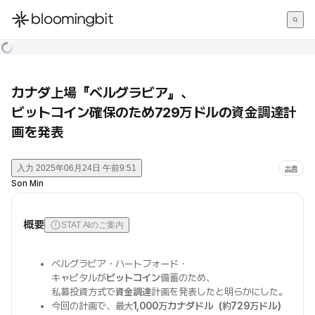
한국어
English
日本語
カナダ上場『ベルグラビア』、
ビットコイン確保のため729万ドルの資金調達計
画を発表
入力
2025年06月24日 午前9:51
出典
Son Min
概要
STAT AIのご案内
ベルグラビア・ハートフォード・
キャピタルが
ビットコイン
備蓄のため、
私募投資方式で
資金調達
計画を発表したと明らかにした。
今回の計画で、最大
1,000万カナダドル（約729万ドル）