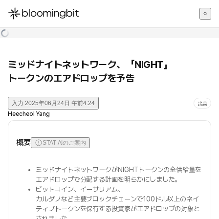
한국어
English
日本語
ミッドナイトネットワーク、「NIGHT」
トークンのエアドロップを予告
入力
2025年06月24日 午前4:24
出典
Heecheol Yang
概要
STAT AIのご案内
ミッドナイトネットワークがNIGHTトークンの全供給量を
エアドロップで分配する計画を明らかにしました。
ビットコイン、イーサリアム、
カルダノなど主要ブロックチェーンで100ドル以上のネイ
ティブトークンを保有する投資家がエアドロップの対象と
されました。