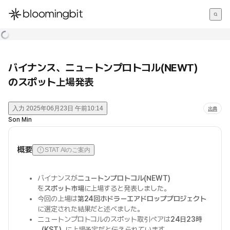
한국어
English
日本語
バイナンス、ニュートンプロトコル(NEWT)
のスポット上場発表
入力
2025年06月23日 午前10:14
出典
Son Min
概要
STAT AIのご案内
バイナンスが
ニュートンプロトコル(NEWT)
を
スポット市場
に上場すると発表しました。
今回の上場は
第24回ホドラーエアドロッププロジェクト
に選定された結果だと述べました。
ニュートンプロトコルのスポット取引ペアは
24日23時
（KST）
に上場予定だと伝えられています。