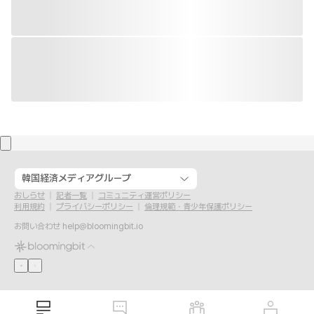
韓国経済メディアグループ
おしらせ
記者一覧
コミュニティ運営ポリシー
利用規約
プライバシーポリシー
倫理規範・青少年保護ポリシー
お問い合わせ
help@bloomingbit.io