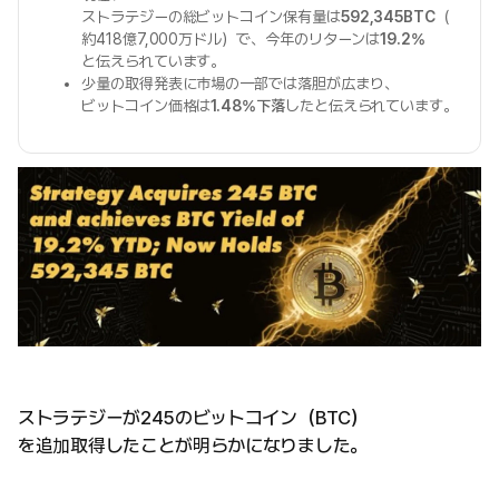
ストラテジーの総ビットコイン保有量は
592,345BTC
（
約418億7,000万ドル）で、今年のリターンは
19.2%
と伝えられています。
少量の取得発表に市場の一部では落胆が広まり、
ビットコイン価格は
1.48%下落
したと伝えられています。
ストラテジーが245のビットコイン（BTC）
を追加取得したことが明らかになりました。