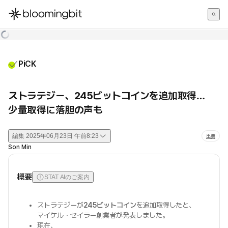
한국어
English
日本語
PiCK
ストラテジー、245ビットコインを追加取得…
少量取得に落胆の声も
編集
2025年06月23日 午前8:23
出典
Son Min
概要
STAT AIのご案内
ストラテジーが
245ビットコイン
を追加取得したと、
マイケル・セイラー創業者が発表しました。
現在、