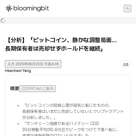
한국어
English
日本語
【分析】「ビットコイン、静かな調整局面…
長期保有者は売却せずホールドを継続」
入力
2025年06月23日 午前4:45
出典
Heecheol Yang
概要
STAT AIのご案内
「ビットコインの投資心理が弱気に転じたものの、
長期保有者はいまだに売却していないとクリプトクアント
が分析しました。」
「オンチェーン指標であるバイナリー CDD
30日移動平均が0.6付近でピークをつけて下落へ転じ、
市場が過熱段階ではないと伝えました。」