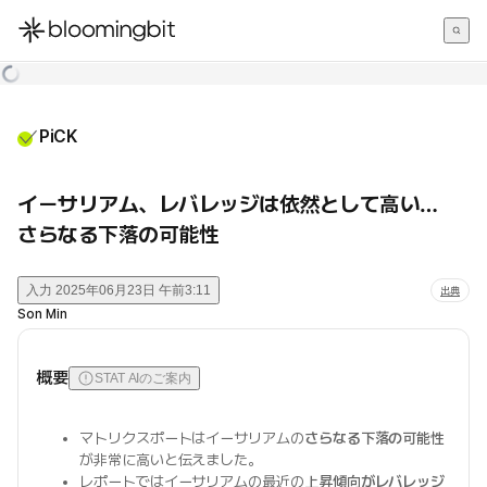
한국어
English
日本語
PiCK
イーサリアム、レバレッジは依然として高い…
さらなる下落の可能性
入力
2025年06月23日 午前3:11
出典
Son Min
概要
STAT AIのご案内
マトリクスポートはイーサリアムの
さらなる下落の可能性
が非常に高いと伝えました。
レポートではイーサリアムの最近の
上昇傾向がレバレッジ