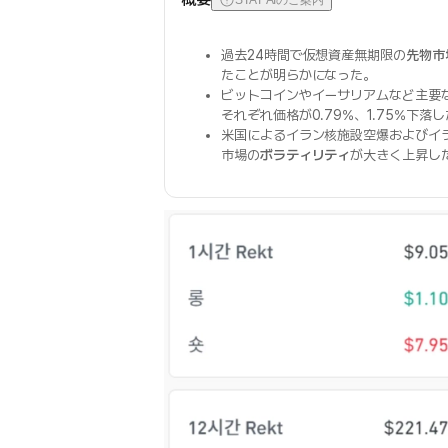
STAT AIのご案内
過去24時間で仮想資産無期限の
先物市
たことが明らかになった。
ビットコインやイーサリアムなど主要
それぞれ価格が0.79%、1.75%下落
米国によるイラン核施設空爆およびイ
市場の
ボラティリティ
が大きく上昇し