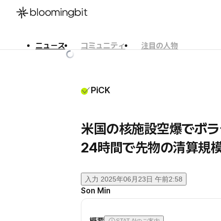
ニュース
コミュニティ
注目の人物
한국어
English
日本語
PiCK
米国の核施設空爆でボラ
24時間で先物の清算規模
入力
2025年06月23日 午前2:58
Son Min
概要