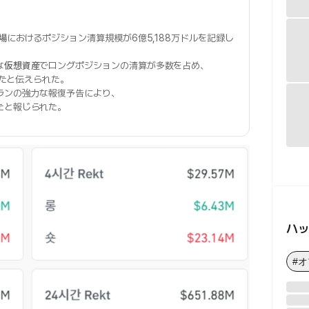
場
におけるポジション清算規模が6億5,188万ドルを記録し
な
仮想資産
でロングポジションの清算が多数を占め、
したと伝えられた。
ランの強力な報復予告により、
たと報じられた。
ハ
#