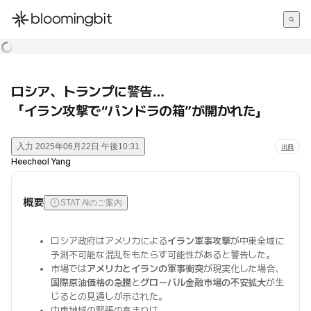
한국어
English
日本語
ロシア、トランプに警告…
「イラン攻撃で“パンドラの箱”が開かれた」
入力
2025年06月22日 午後10:31
出典
Heecheol Yang
概要
STAT AIのご案内
ロシア政府はアメリカによる
イラン軍事攻撃
が中東全域に
予測不可能な混乱をもたらす可能性があると警告した。
市場では
アメリカとイランの軍事衝突
が現実化した場合、
国際原油価格の急騰
と
グローバル金融市場の不安拡大
が生
じるとの見通しが示された。
中東地域の緊張の高まりは、