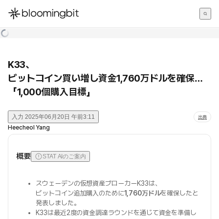
한국어
English
日本語
K33、
ビットコイン買い増し資金1,760万ドルを確保…
「1,000個購入目標」
入力
2025年06月20日 午前3:11
出典
Heecheol Yang
概要
STAT AIのご案内
スウェーデンの仮想資産ブローカーK33は、
ビットコイン追加購入のために
1,760万ドル
を確保したと
発表しました。
K33は最近2度の資金調達ラウンドを通じて資金を準備し