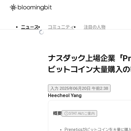
ニュース
コミュニティ
注目の人物
한국어
English
日本語
ナスダック上場企業「Pre
ビットコイン大量購入の
入力
2025年06月20日 午前2:38
Heecheol Yang
概要
STAT AIのご案内
Preneticsがビットコインを大量に