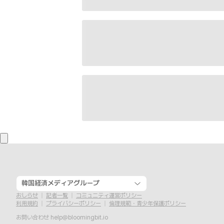
韓国経済メディアグループ
おしらせ
記者一覧
コミュニティ運営ポリシー
利用規約
プライバシーポリシー
倫理規範・青少年保護ポリシー
お問い合わせ
help@bloomingbit.io