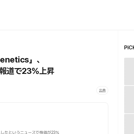
Pi
netics」、
報道で23％上昇
出典
購入したというニュースで株価が23%