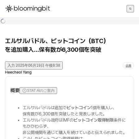
한국어
English
日本語
エルサルバドル、ビットコイン（BTC）
を追加購入…保有数が6,300個を突破
入力
2025年06月19日 午後8:38
出典
Heecheol Yang
概要
STAT AIのご案内
エルサルバドルは追加で
ビットコイン
1個を購入し、
保有数が6,300個を突破したと発表しました。
エルサルバドル政府はIMFの
ビットコイン取得制限
条件に
もかかわらず、
非公開機関を通じて購入を続けていると伝えられました。
こうしたビットコイン取得戦略は、