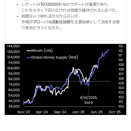
レポートは
10万5000ドル
のサポートが重要であり、
これを大きく下回らなければ相関が維持されると述べた。
相関はいつ崩れるか分からないが、
市場が
グローバル流動性指標
を主要指標として活用する限
り有効だろうと伝えた。