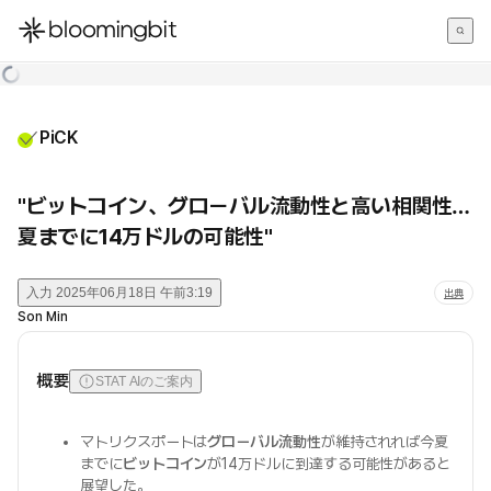
한국어
English
日本語
PiCK
"ビットコイン、グローバル流動性と高い相関性…
夏までに14万ドルの可能性"
入力
2025年06月18日 午前3:19
出典
Son Min
概要
STAT AIのご案内
マトリクスポートは
グローバル流動性
が維持されれば今夏
までに
ビットコイン
が14万ドルに到達する可能性があると
展望した。