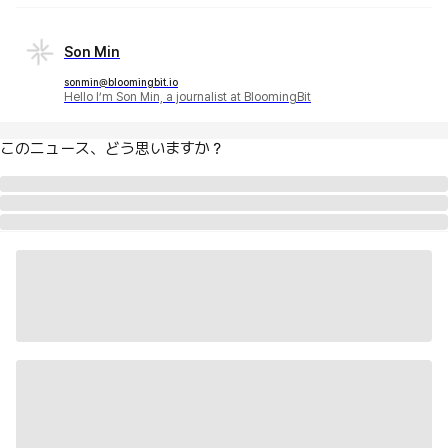
Son Min
sonmin@bloomingbit.io
Hello I’m Son Min, a journalist at BloomingBit
このニュース、どう思いますか？