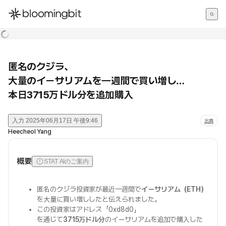
한국어
English
日本語
匿名のクジラ、
大量のイーサリアムを一週間で買い増し…
本日3715万ドル分を追加購入
入力
2025年06月17日 午後9:46
出典
Heecheol Yang
概要
STAT AIのご案内
匿名のクジラ投資家が最近一週間で
イーサリアム（ETH）
を大量に買い増ししたと伝えられました。
この投資家はアドレス「0xd8d0」
を通じて
3715万ドル分
のイーサリアムを追加で購入した