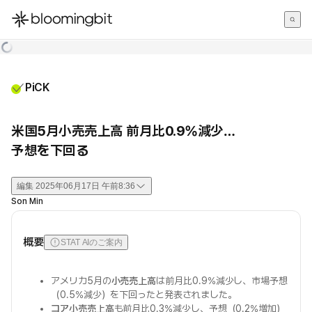
한국어
English
日本語
PiCK
米国5月小売売上高 前月比0.9%減少…
予想を下回る
編集
2025年06月17日 午前8:36
Son Min
概要
STAT AIのご案内
アメリカ5月の
小売売上高
は前月比0.9%減少し、市場予想
（0.5%減少）を下回ったと発表されました。
コア小売売上高
も前月比0.3%減少し、予想（0.2%増加）