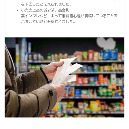
を下回ったと伝えられました。
小売売上高の減少は、
高金利
・
高インフレ
などによって消費者心理が萎縮していることを
示唆していると分析されました。