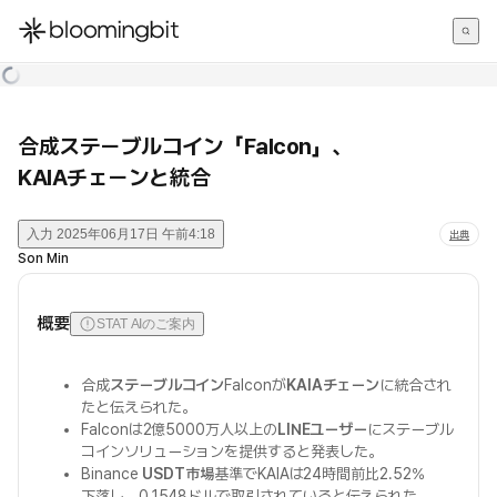
한국어
English
日本語
合成ステーブルコイン「Falcon」、
KAIAチェーンと統合
入力
2025年06月17日 午前4:18
出典
Son Min
概要
STAT AIのご案内
合成
ステーブルコイン
Falconが
KAIAチェーン
に統合され
たと伝えられた。
Falconは2億5000万人以上の
LINEユーザー
にステーブル
コインソリューションを提供すると発表した。
Binance
USDT市場
基準でKAIAは24時間前比2.52%
下落し、0.1548ドルで取引されていると伝えられた。