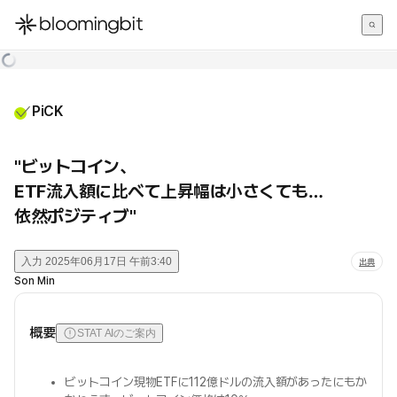
한국어
English
日本語
PiCK
"ビットコイン、
ETF流入額に比べて上昇幅は小さくても…
依然ポジティブ"
入力
2025年06月17日 午前3:40
出典
Son Min
概要
STAT AIのご案内
ビットコイン現物ETFに112億ドルの流入額があったにもか