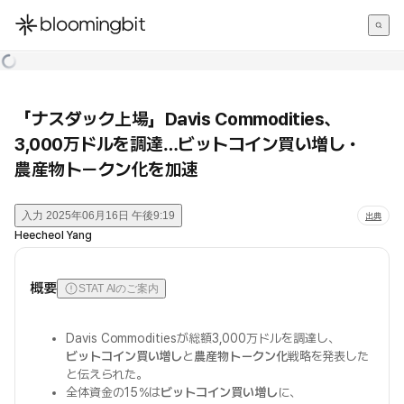
한국어
English
日本語
「ナスダック上場」Davis Commodities、
3,000万ドルを調達…ビットコイン買い増し・
農産物トークン化を加速
入力
2025年06月16日 午後9:19
出典
Heecheol Yang
概要
STAT AIのご案内
Davis Commoditiesが総額3,000万ドルを調達し、
ビットコイン買い増し
と
農産物トークン化
戦略を発表した
と伝えられた。
全体資金の15％は
ビットコイン買い増し
に、