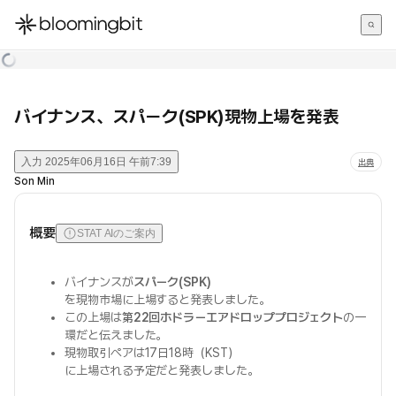
한국어
English
日本語
バイナンス、スパーク(SPK)現物上場を発表
入力
2025年06月16日 午前7:39
出典
Son Min
概要
STAT AIのご案内
バイナンスが
スパーク(SPK)
を現物市場に上場すると発表しました。
この上場は
第22回ホドラーエアドロッププロジェクト
の一
環だと伝えました。
現物取引ペアは17日18時（KST）
に上場される予定だと発表しました。