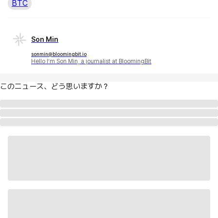
BTC
Son Min
sonmin@bloomingbit.io
Hello I’m Son Min, a journalist at BloomingBit
このニュース、どう思いますか？