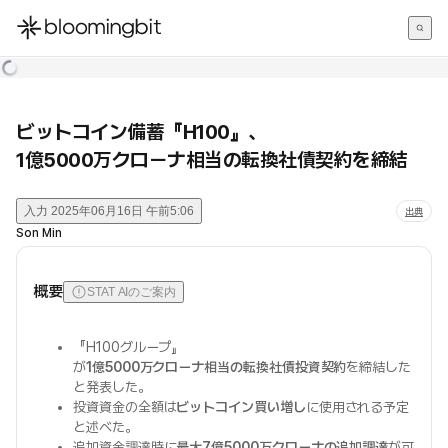
한국어
English
日本語
ビットコイン備蓄『H100』、
1億5000万クローナ相当の転換社債契約を締結
入力
2025年06月16日 午前5:06
出典
Son Min
概要
STAT AIのご案内
『H100グループ』
が
1億5000万クローナ相当の転換社債投資契約
を締結した
と発表した。
投資資金の全額は
ビットコイン買い増し
に使用される予定
と述べた。
追加資金調達時に
最大7億5000万クローナの追加調達
が可