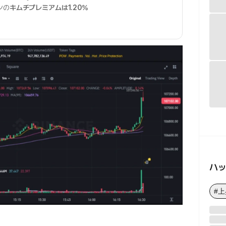
ンの
キムチプレミアムは1.20%
ハ
#