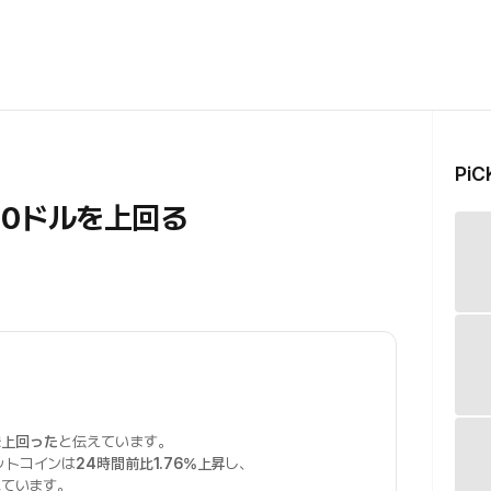
Pi
00ドルを上回る
を上回った
と伝えています。
ットコインは
24時間前比1.76%上昇
し、
べています。