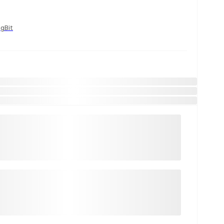
ngBit