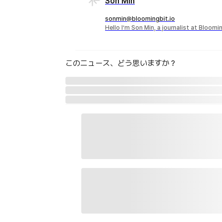
Son Min
sonmin@bloomingbit.io
Hello I’m Son Min, a journalist at Bloomi
このニュース、どう思いますか？