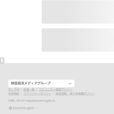
韓国経済メディアグループ
おしらせ
記者一覧
コミュニティ運営ポリシー
利用規約
プライバシーポリシー
倫理規範・青少年保護ポリシー
お問い合わせ
help@bloomingbit.io