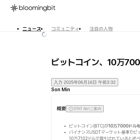
ニュース
コミュニティ
注目の人物
한국어
English
日本語
ビットコイン、10万70
入力
2025年06月16日 午前3:32
Son Min
概要
STAT AIのご案内
ビットコイン(BTC)が
10万7000ドル
バイナンスUSDTマーケット基準でビ
10万7102ドルで取引されていると述