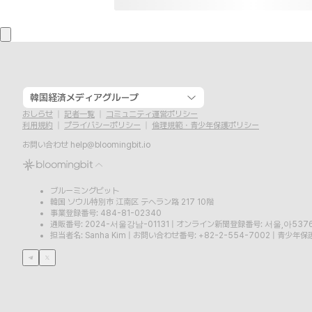
韓国経済メディアグループ
おしらせ
記者一覧
コミュニティ運営ポリシー
利用規約
プライバシーポリシー
倫理規範・青少年保護ポリシー
お問い合わせ
help@bloomingbit.io
ブルーミングビット
韓国 ソウル特別市 江南区 テヘラン路 217 10階
事業登録番号: 484-81-02340
通販番号: 2024-서울강남-01131
|
オンライン新聞登録番号: 서울,아537
担当者名: Sanha Kim
|
お問い合わせ番号: +82-2-554-7002
|
青少年保護