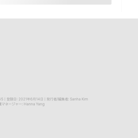
65
|
登録日: 2021年6月14日
|
発行者/編集者: Sanha Kim
マネージャー: Hanna Yang