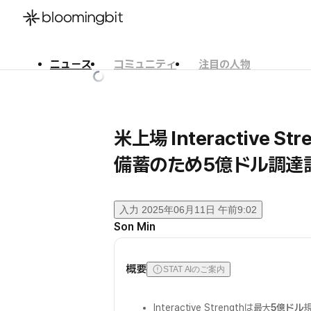
ニュース
コミュニティ
注目の人物
한국어
English
日本語
米上場 Interactive St
備蓄のため5億ドル調達
入力
2025年06月11日 午前9:02
Son Min
概要
STAT AIのご案内
Interactive Strengthは最大
5億ドル