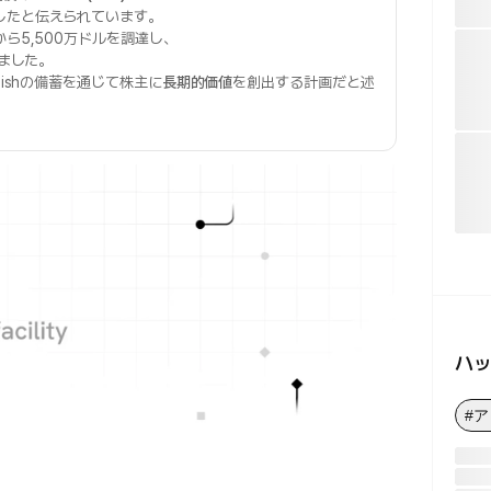
したと伝えられています。
から5,500万ドルを調達し、
ました。
tishの備蓄を通じて株主に
長期的価値
を創出する計画だと述
ハ
#