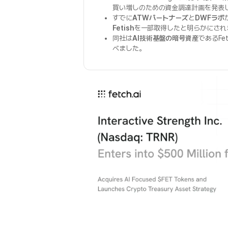
買い増しのための資金調達計画を発表
すでに
ATWパートナーズ
と
DWFラボ
Fetish
を一部取得したと明らかにされ
同社は
AI技術基盤の暗号資産
であるFe
べました。