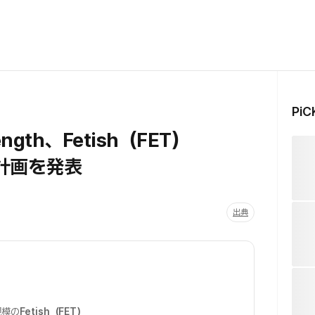
Pi
rength、Fetish（FET）
計画を発表
出典
規模の
Fetish（FET）