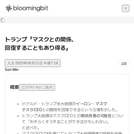
한국어
English
日本語
トランプ「マスクとの関係、
回復することもあり得る」
入力
2025年06月11日 午前7:18
出典
Son Min
概要
STAT AIのご案内
ドナルド・トランプ米大統領が
イーロン・マスク
テスラCEO
との関係を回復できるという立場を示した。
トランプ大統領はマスクCEOとの
関係改善の可能性
につい
て「おそらくそうすることができるかもしれない」
と述べた。
マスクCEOはXを通じてトランプ大統領関連の投稿を後悔