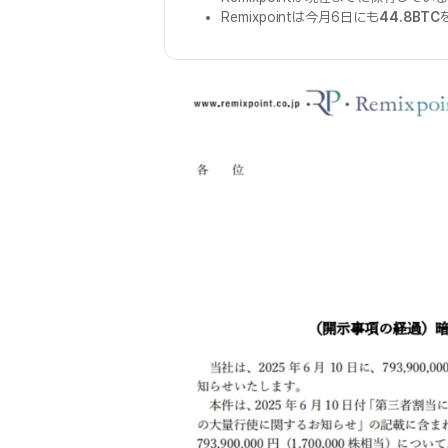
Remixpointは今月6日にも
44.8BTC