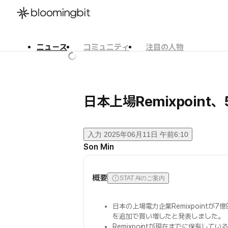
ニュース
コミュニティ
注目の人物
한국어
English
日本語
日本上場Remixpoin
入力
2025年06月11日 午前6:10
Son Min
概要
STAT AIのご案内
日本の上場電力企業Remixpointが7
を追加で買い増したと発表しました。
Remixpointが現在までに保有している