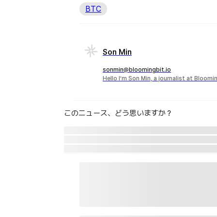
BTC
Son Min
sonmin@bloomingbit.io
Hello I’m Son Min, a journalist at Bloomi
このニュース、どう思いますか？