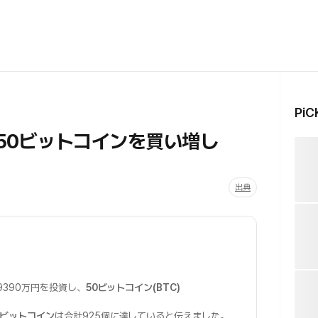
Pi
t、50ビットコインを買い増し
出典
億9390万円を投資し、
50ビットコイン(BTC)
ビットコイン
は合計925個に達していると伝えました。