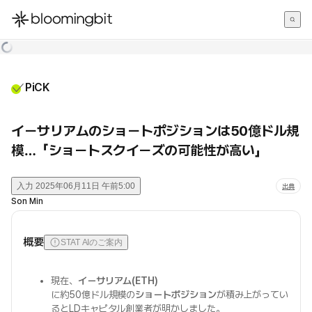
한국어
English
日本語
PiCK
イーサリアムのショートポジションは50億ドル規
模…「ショートスクイーズの可能性が高い」
入力
2025年06月11日 午前5:00
出典
Son Min
概要
STAT AIのご案内
現在、
イーサリアム(ETH)
に約50億ドル規模の
ショートポジション
が積み上がってい
るとLDキャピタル創業者が明かしました。