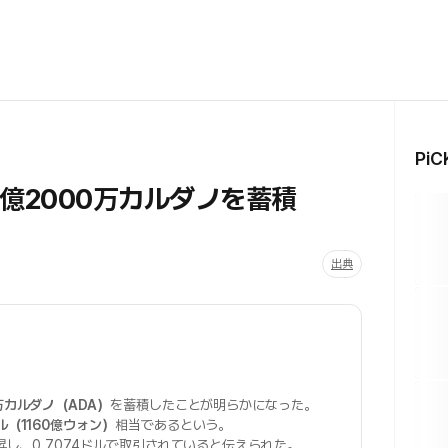
Pi
億2000万カルダノを蓄積
出典
0万カルダノ（ADA）
を蓄積したことが明らかになった。
ドル（1160億ウォン）
相当であるという。
上昇し、0.7074ドルで取引されていると伝えられた。