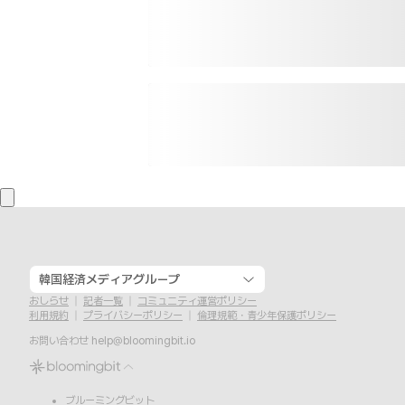
韓国経済メディアグループ
おしらせ
記者一覧
コミュニティ運営ポリシー
利用規約
プライバシーポリシー
倫理規範・青少年保護ポリシー
お問い合わせ
help@bloomingbit.io
ブルーミングビット