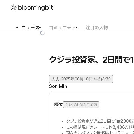
ニュース
コミュニティ
注目の人物
한국어
English
日本語
クジラ投資家、2日間で1
入力
2025年06月10日 午前8:39
Son Min
概要
STAT AIのご案内
クジラ投資家が過去2日間で
1億200
この量は現在のレートで約
8,488万
現在
カルダノ
は24時間前比で5.11%