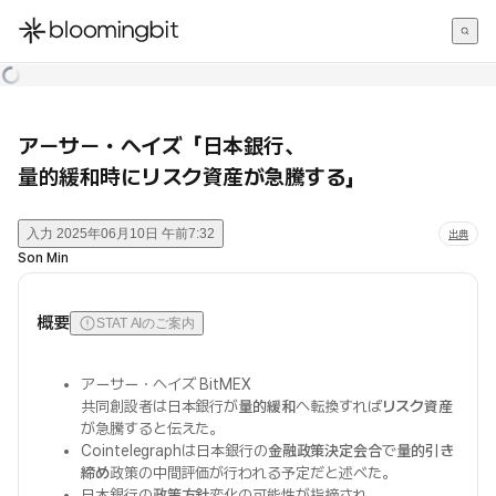
한국어
English
日本語
アーサー・ヘイズ「日本銀行、
量的緩和時にリスク資産が急騰する」
入力
2025年06月10日 午前7:32
出典
Son Min
概要
STAT AIのご案内
アーサー・ヘイズ BitMEX
共同創設者は日本銀行が
量的緩和
へ転換すれば
リスク資産
が急騰すると伝えた。
Cointelegraphは日本銀行の
金融政策決定会合
で
量的引き
締め
政策の中間評価が行われる予定だと述べた。
日本銀行の
政策方針
変化の可能性が指摘され、