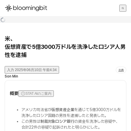
한국어
English
日本語
米、
仮想資産で5億3000万ドルを洗浄したロシア人男
性を逮捕
入力
2025年06月10日 午前4:34
出典
Son Min
概要
STAT AIのご案内
アメリカ司法省が
仮想資産企業
を通じて5億3000万ドルを
洗浄したロシア国籍の男性を逮捕したと発表した。
この男性は
制裁対象ロシア銀行
の資金を洗浄した容疑や、
合計22件の容疑で起訴されたと明らかにした。