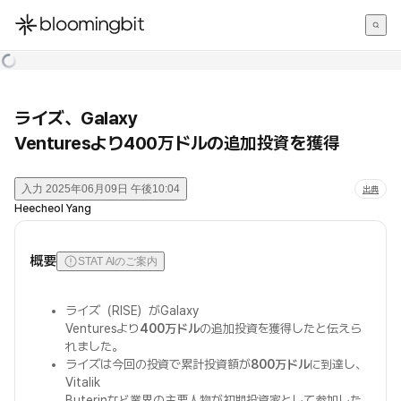
한국어
English
日本語
ライズ、Galaxy
Venturesより400万ドルの追加投資を獲得
入力
2025年06月09日 午後10:04
出典
Heecheol Yang
概要
STAT AIのご案内
ライズ（RISE）がGalaxy
Venturesより
400万ドル
の追加投資を獲得したと伝えら
れました。
ライズは今回の投資で累計投資額が
800万ドル
に到達し、
Vitalik
Buterinなど業界の主要人物が初期投資家として参加した