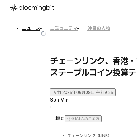
ニュース
コミュニティ
注目の人物
한국어
English
日本語
チェーンリンク、香港・オ
ステーブルコイン換算テ
入力
2025年06月09日 午前9:35
Son Min
概要
STAT AIのご案内
チェーンリンク（LINK）