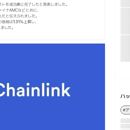
ストを成功裏に完了したと発表しました。
ャイナAMCなどと共に、
れたと伝えられました。
の価格は
1.31%上昇
し、
れました。
ハ
#