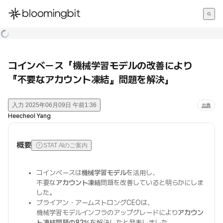
한국어
English
日本語
コインベース「機械学習モデルの改善により
『不要なアカウント凍結』問題を解決」
入力
2025年06月09日 午前1:36
出典
Heecheol Yang
概要
STAT AIのご案内
コインベースは
機械学習モデル
を活用し、
不要な
アカウント凍結
問題を改善していると明らかにしま
した。
ブライアン・アームストロングCEOは、
機械学習モデルインフラのアップグレードにより
アカウン
ト凍結問題の82%
を解決したと発表しました。