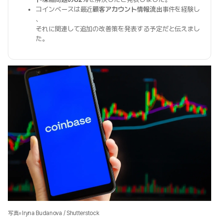
コインベースは最近
顧客アカウント情報流出
事件を経験し
、
それに関連して追加の改善策を発表する予定だと伝えまし
た。
写真=Iryna Budanova / Shutterstock