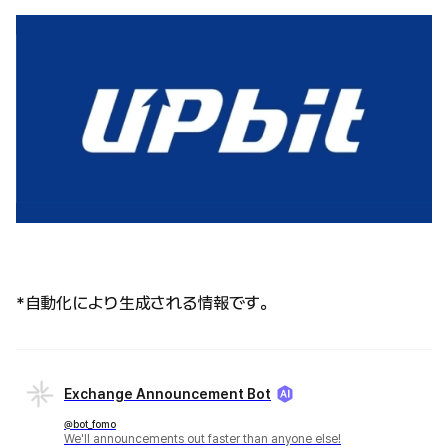
*自動化により生成される情報です。
Exchange Announcement Bot
@bot_fomo
We'll announcements out faster than anyone else!