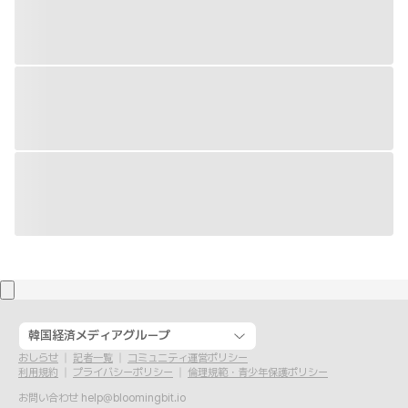
韓国経済メディアグループ
おしらせ
記者一覧
コミュニティ運営ポリシー
利用規約
プライバシーポリシー
倫理規範・青少年保護ポリシー
お問い合わせ
help@bloomingbit.io