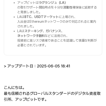
アップビットは
ラグランジュ（LA）
の取引サポート開始時点を十分な
流動性
確保後に延期する
と発表しました。
LAは
BTC、USDTマーケット
に上場され、
入出金はEthereumネットワークのみで対応されると案内
されました。
LAは
ステーキング、ガバナンス、
ネットワーク手数料
などに活用され、
投資前に高リスク資産であることを認識して慎重な判断が
必要とされています。
> アップデート日：2025-06-05 18:41
こんにちは。
最も信頼されるグローバルスタンダードのデジタル資産取
引所、アップビットです。