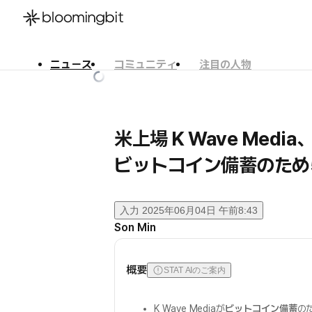
ニュース
コミュニティ
注目の人物
한국어
English
日本語
米上場 K Wave Media
ビットコイン備蓄のため
入力
2025年06月04日 午前8:43
Son Min
概要
STAT AIのご案内
K Wave Mediaが
ビットコイン備蓄
の