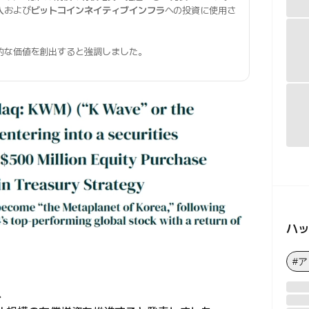
入
および
ビットコインネイティブインフラ
への投資に使用さ
的な価値を創出すると強調しました。
ハ
#
、