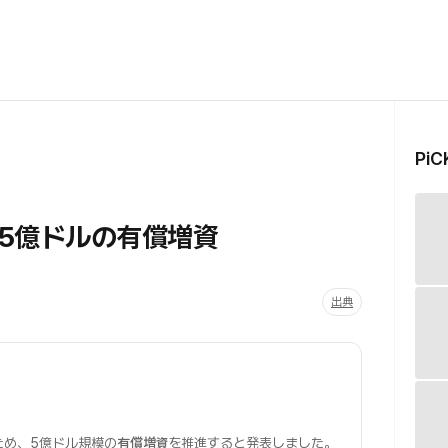
Pi
、
5億ドルの有償増資
出典
ため、5億ドル規模の
有償増資
を推進すると発表しました。