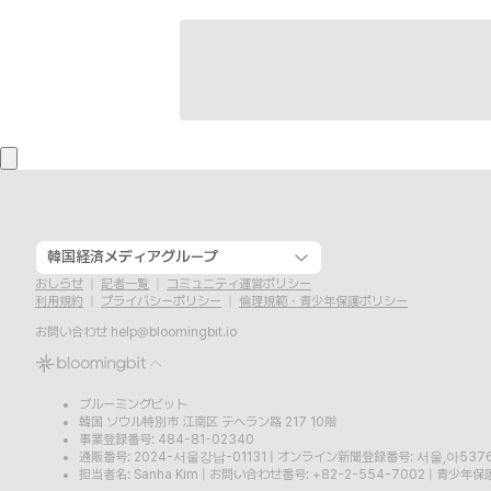
韓国経済メディアグループ
おしらせ
記者一覧
コミュニティ運営ポリシー
利用規約
プライバシーポリシー
倫理規範・青少年保護ポリシー
お問い合わせ
help@bloomingbit.io
ブルーミングビット
韓国 ソウル特別市 江南区 テヘラン路 217 10階
事業登録番号: 484-81-02340
通販番号: 2024-서울강남-01131
|
オンライン新聞登録番号: 서울,아537
担当者名: Sanha Kim
|
お問い合わせ番号: +82-2-554-7002
|
青少年保護