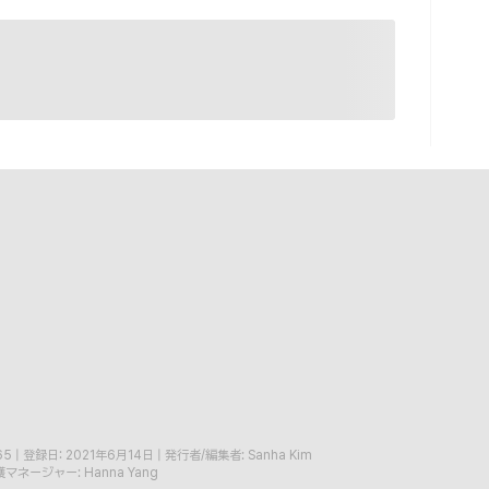
65
|
登録日: 2021年6月14日
|
発行者/編集者: Sanha Kim
マネージャー: Hanna Yang