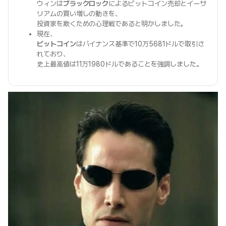
ウィンは
ブラックロック
によるビットコイン売却とイーサ
リアムの買い増しの動きを、
投資家を欺くための心理戦であると明かしました。
現在、
ビットコイン
はバイナンス基準で10万5681ドルで取引さ
れており、
史上最高値は11万1980ドルであることを強調しました。