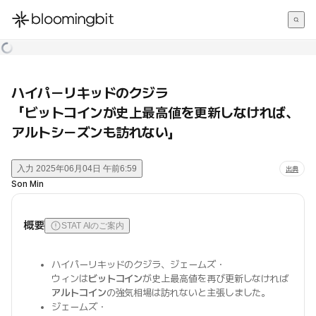
한국어
English
日本語
ハイパーリキッドのクジラ
「ビットコインが史上最高値を更新しなければ、
アルトシーズンも訪れない」
入力
2025年06月04日 午前6:59
出典
Son Min
概要
STAT AIのご案内
ハイパーリキッドのクジラ、ジェームズ・
ウィンは
ビットコイン
が史上最高値を再び更新しなければ
アルトコイン
の強気相場は訪れないと主張しました。
ジェームズ・