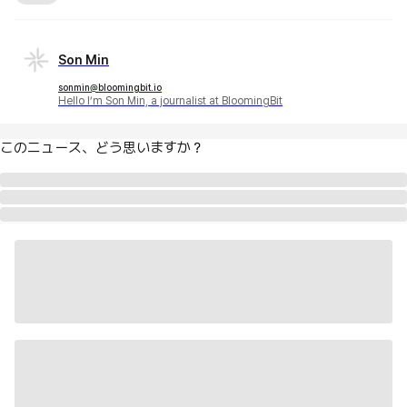
Son Min
sonmin@bloomingbit.io
Hello I’m Son Min, a journalist at BloomingBit
このニュース、どう思いますか？