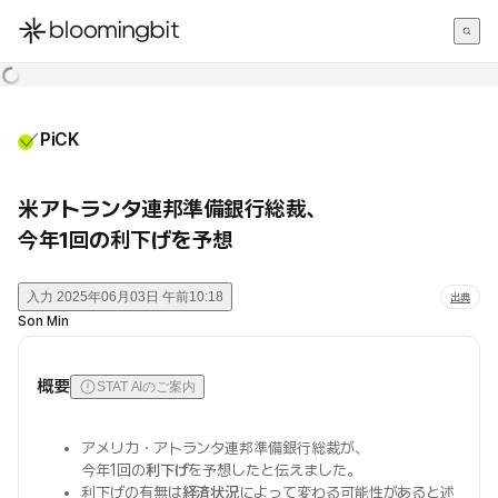
한국어
English
日本語
PiCK
米アトランタ連邦準備銀行総裁、
今年1回の利下げを予想
入力
2025年06月03日 午前10:18
出典
Son Min
概要
STAT AIのご案内
アメリカ・アトランタ連邦準備銀行総裁が、
今年1回の
利下げ
を予想したと伝えました。
利下げの有無は
経済状況
によって変わる可能性があると述