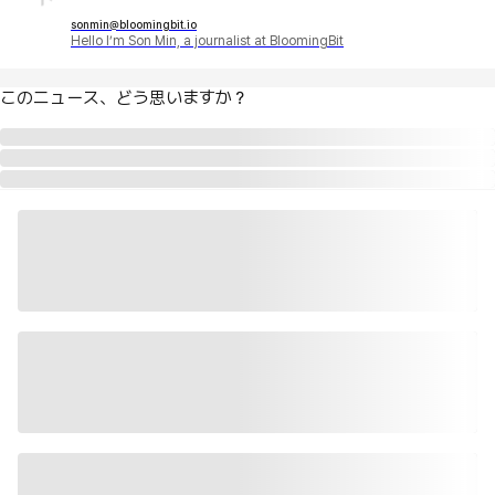
sonmin@bloomingbit.io
Hello I’m Son Min, a journalist at BloomingBit
このニュース、どう思いますか？