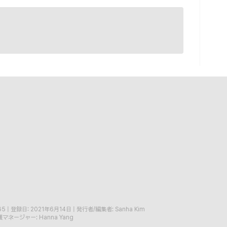
65
|
登録日: 2021年6月14日
|
発行者/編集者: Sanha Kim
マネージャー: Hanna Yang