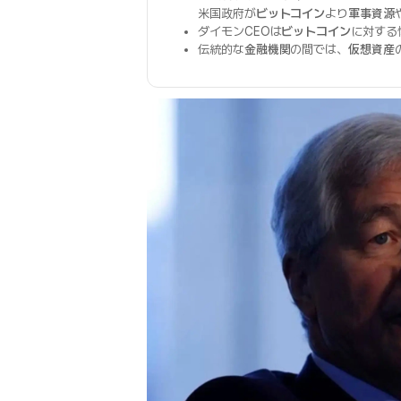
米国政府が
ビットコイン
より
軍事資源
ダイモンCEOは
ビットコイン
に対する
伝統的な
金融機関
の間では、
仮想資産