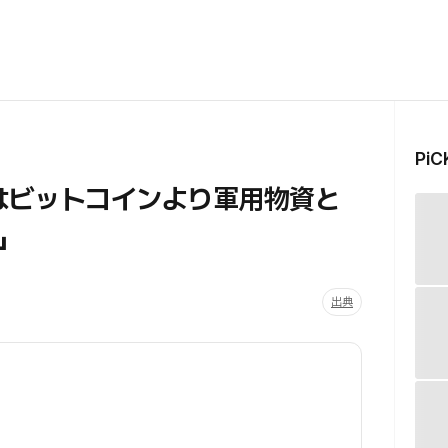
Pi
国はビットコインより軍用物資と
」
出典