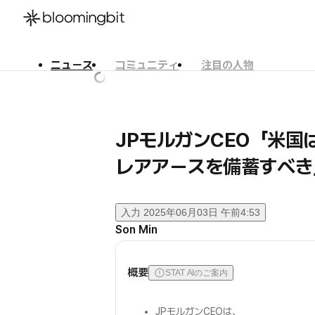
ニュース
コミュニティ
注目の人物
한국어
English
日本語
JPモルガンCEO「米
レアアースを備蓄すべき
入力
2025年06月03日 午前4:53
Son Min
概要
STAT AIのご案内
JPモルガンCEOは、