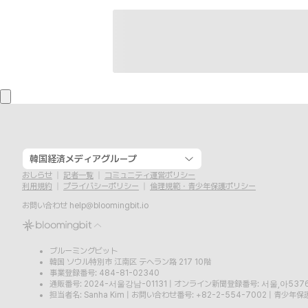
韓国経済メディアグループ
おしらせ
記者一覧
コミュニティ運営ポリシー
利用規約
プライバシーポリシー
倫理規範・青少年保護ポリシー
お問い合わせ
help@bloomingbit.io
ブルーミングビット
韓国 ソウル特別市 江南区 テヘラン路 217 10階
事業登録番号: 484-81-02340
通販番号: 2024-서울강남-01131
|
オンライン新聞登録番号: 서울,아537
担当者名: Sanha Kim
|
お問い合わせ番号: +82-2-554-7002
|
青少年保護