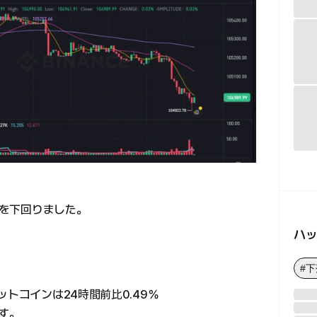
ルを下回りました。
ハ
#
トコインは24時間前比0.49％
ます。