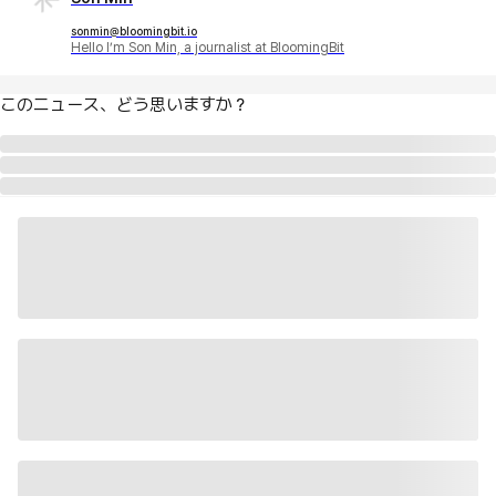
sonmin@bloomingbit.io
Hello I’m Son Min, a journalist at BloomingBit
このニュース、どう思いますか？