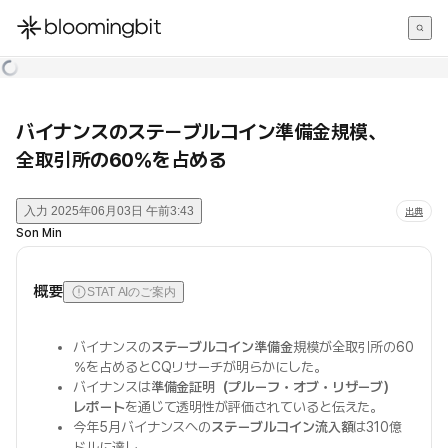
한국어
English
日本語
バイナンスのステーブルコイン準備金規模、
全取引所の60％を占める
入力
2025年06月03日 午前3:43
出典
Son Min
概要
STAT AIのご案内
バイナンスの
ステーブルコイン準備金
規模が全取引所の60
％を占めるとCQリサーチが明らかにした。
バイナンスは
準備金証明（プルーフ・オブ・リザーブ）
レポート
を通じて透明性が評価されていると伝えた。
今年5月バイナンスへの
ステーブルコイン流入額
は310億
ドルに達し、