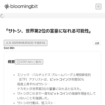
한국어
English
日本語
「サトシ、世界第2位の富豪になれる可能性」
入力
2025年06月02日 午前9:01
出典
Son Min
概要
STAT AIのご案内
エリック・バルチュナス ブルームバーグ上場投資信託
（ETF）アナリストは、
ビットコイン
が年間50%
程度上昇すればサトシ・
ナカモトが世界第2位の
富豪
になれると伝えた。
サトシがこれまで一度も
ビットコイン
の価値を現金化して
いないことを強調した。
サトシの行動は、低コスト・