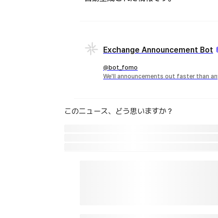
Exchange Announcement Bot
@bot_fomo
We'll announcements out faster than an
このニュース、どう思いますか？