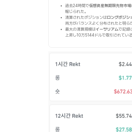
過去24時間で
仮想資産無期限先物市場
報じられた。
清算されたポジションは
ロングポジシ
両方がバランスよく分布されたと明ら
最大の清算規模は
イーサリアム
で記録
上昇し10万5144ドルで取引されてい