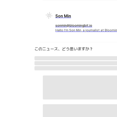
Son Min
sonmin@bloomingbit.io
Hello I’m Son Min, a journalist at Bloomi
このニュース、どう思いますか？