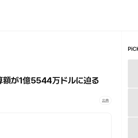
Pi
算額が1億5544万ドルに迫る
出典