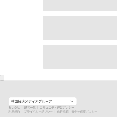
韓国経済メディアグループ
おしらせ
記者一覧
コミュニティ運営ポリシー
利用規約
プライバシーポリシー
倫理規範・青少年保護ポリシー