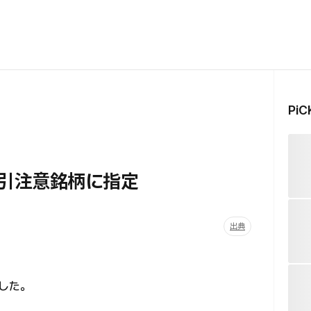
Pi
取引注意銘柄に指定
出典
した。