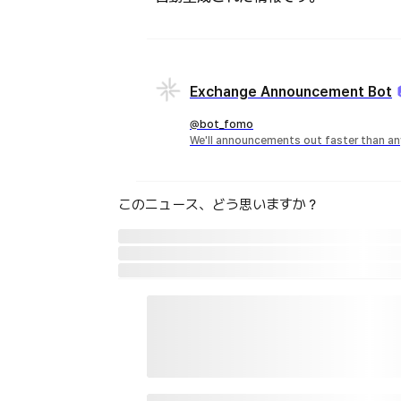
Exchange Announcement Bot
@bot_fomo
We'll announcements out faster than an
このニュース、どう思いますか？