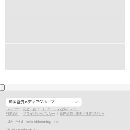
韓国経済メディアグループ
おしらせ
記者一覧
コミュニティ運営ポリシー
利用規約
プライバシーポリシー
倫理規範・青少年保護ポリシー
お問い合わせ
help@bloomingbit.io