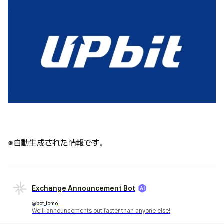
※自動生成された情報です。
Exchange Announcement Bot
@bot_fomo
We'll announcements out faster than anyone else!