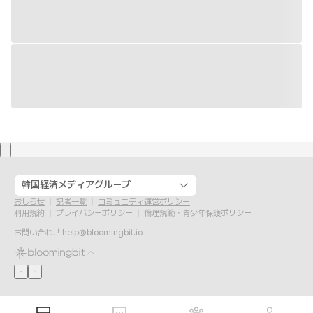
韓国経済メディアグループ
おしらせ
記者一覧
コミュニティ運営ポリシー
利用規約
プライバシーポリシー
倫理規範・青少年保護ポリシー
お問い合わせ
help@bloomingbit.io