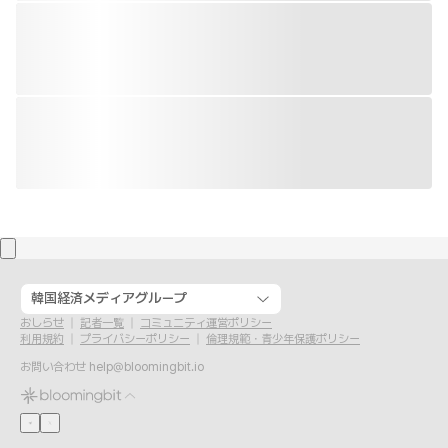
韓国経済メディアグループ
おしらせ
記者一覧
コミュニティ運営ポリシー
利用規約
プライバシーポリシー
倫理規範・青少年保護ポリシー
お問い合わせ
help@bloomingbit.io