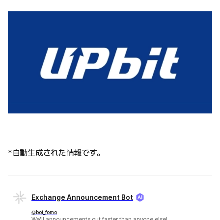
*自動生成された情報です。
Exchange Announcement Bot
@bot_fomo
We'll announcements out faster than anyone else!