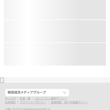
韓国経済メディアグループ
おしらせ
記者一覧
コミュニティ運営ポリシー
利用規約
プライバシーポリシー
倫理規範・青少年保護ポリシー
お問い合わせ
help@bloomingbit.io