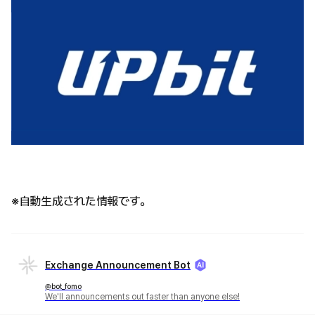
※自動生成された情報です。
Exchange Announcement Bot
@bot_fomo
We'll announcements out faster than anyone else!