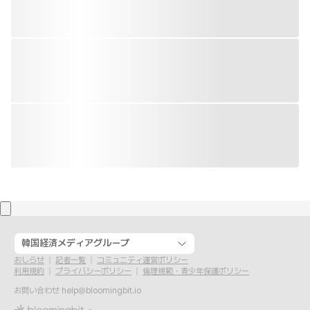
韓国経済メディアグループ
おしらせ
記者一覧
コミュニティ運営ポリシー
利用規約
プライバシーポリシー
倫理規範・青少年保護ポリシー
お問い合わせ
help@bloomingbit.io