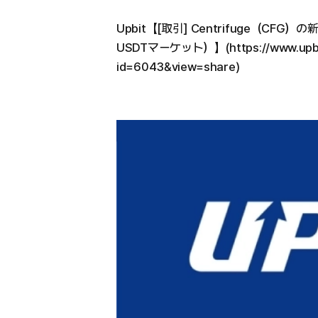
Upbit【[取引] Centrifuge（C
USDTマーケット）】(https://www.upbit.
id=6043&view=share)