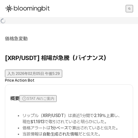
한국어
English
日本語
価格急変動
[XRP/USDT] 相場が急騰（バイナンス）
入力
2026年02月05日 午後5:29
Price Action Bot
概要
STAT AIのご案内
リップル（
XRP/USDT
）は直近1分間で
2.19%上昇
し、
現在
$1.1913
で取引されていると明らかにした。
価格アラートは
1分ベース
で算出されていると伝えた。
当該情報は
自動生成された情報
だと伝えた。