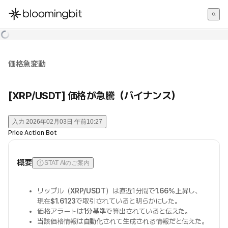
한국어
English
日本語
価格急変動
[XRP/USDT] 価格が急騰（バイナンス）
入力
2026年02月03日 午前10:27
Price Action Bot
概要
STAT AIのご案内
リップル（
XRP/USDT
）は直近1分間で
1.66%上昇
し、
現在
$1.6123
で取引されていると明らかにした。
価格アラートは
1分基準
で算出されていると伝えた。
当該価格情報は
自動化
されて生成される情報だと伝えた。