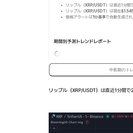
リップル（
XRP/USDT
）は直近1分間
リップル（
XRP/USDT
）は現在
$1.54
価格アラートは
1分基準
で自動生成され
期間別予測トレンドレポート
中長期のト
リップル（XRP/USDT）は直近1分間で