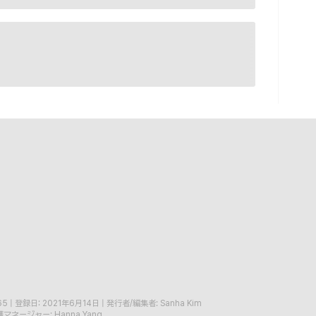
65
|
登録日: 2021年6月14日
|
発行者/編集者: Sanha Kim
マネージャー: Hanna Yang