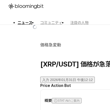
ニュース
コミュニティ
注目の人物
한국어
English
日本語
価格急変動
[XRP/USDT] 価格
入力
2026年01月31日 午後12:12
Price Action Bot
概要
STAT AIのご案内