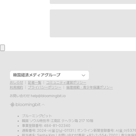
韓国経済メディアグループ
おしらせ
記者一覧
コミュニティ運営ポリシー
利用規約
プライバシーポリシー
倫理規範・青少年保護ポリシー
お問い合わせ
help@bloomingbit.io
ブルーミングビット
韓国 ソウル特別市 江南区 テヘラン路 217 10階
事業登録番号: 484-81-02340
通販番号: 2024-서울강남-01131
|
オンライン新聞登録番号: 서울,아537
担当者名: Sanha Kim
|
お問い合わせ番号: +82-2-554-7002
|
青少年保護